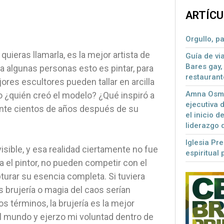
ARTÍCU
Orgullo, p
quieras llamarla, es la mejor artista de
Guía de vi
Bares gay, 
a algunas personas esto es pintar, para
restaurant
res escultores pueden tallar en arcilla
Amna Osman
o ¿quién creó el modelo? ¿Qué inspiró a
ejecutiva 
ente cientos de años después de su
el inicio d
liderazgo
Iglesia Pr
visible, y esa realidad ciertamente no fue
espiritual 
 el pintor, no pueden competir con el
urar su esencia completa. Si tuviera
 brujería o magia del caos serían
 términos, la brujería es la mejor
l mundo y ejerzo mi voluntad dentro de