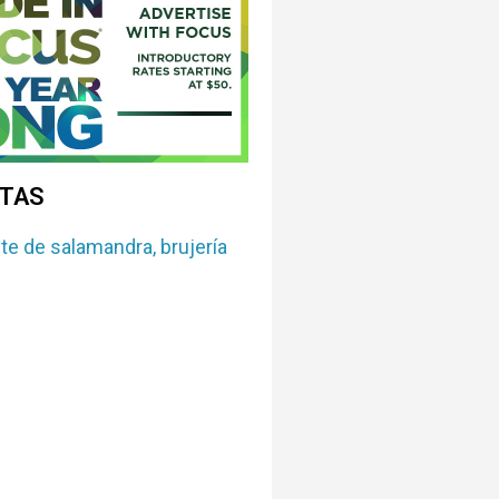
ETAS
nte de salamandra
,
brujería