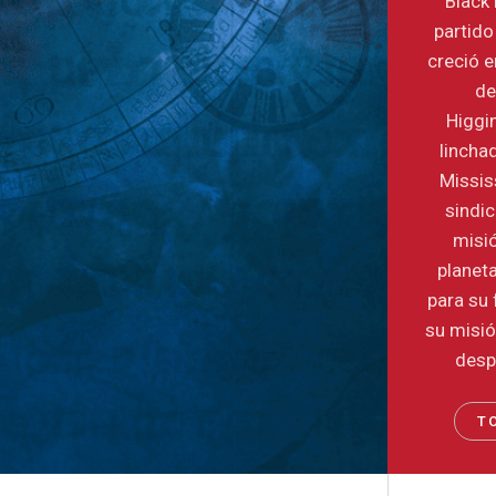
Black 
partido
creció e
de
Higgi
lincha
Mississ
sindic
misió
planeta
para su 
su misió
desp
T